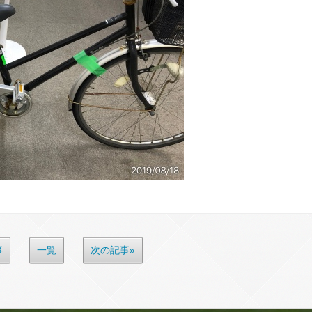
事
一覧
次の記事»