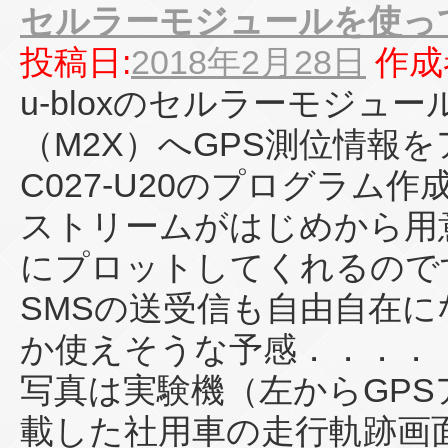
セルラーモジュールを使っ
投稿日:
2018年2月28日
作成
u-bloxのセルラーモジュー
（M2X）へGPS測位情報
C027-U20のプログラム作
ストリームがはじめから用
にプロットしてくれるので
SMSの送受信も自由自在
か使えそうな予感．．．．
写真は実験機（左からGP
載した社用車の走行軌跡画面（M